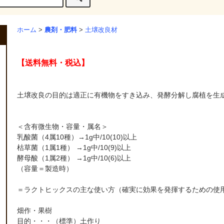
農剤・肥料
ホーム
>
>
土壌改良材
【送料無料・税込】
土壌改良の目的は適正に有機物をすき込み、発酵分解し腐植を生
＜含有微生物・容量・属名＞
乳酸菌（4属10種）→1g中/10(10)以上
枯草菌（1属1種） →1g中/10(9)以上
酵母酸（1属2種） →1g中/10(6)以上
（容量＝製造時）
＝ラクトヒックスの主な使い方（確実に効果を発揮するための使
畑作・果樹
目的・・・（標準）土作り