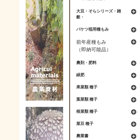
大豆・そらシリーズ・雑
穀・
バケツ稲用種もみ
前年産種もみ
（即納可能品）
農剤・肥料
緑肥
果菜類 種子
葉菜類 種子
根菜類 種子
菜豆 種子
農業書