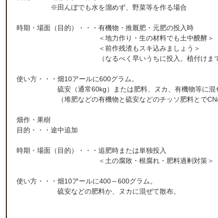
※田んぼでも水を溜めず、野菜等を作る場合
時期・場面（目的）・・・有機物・推厩肥・元肥の投入時
＜地力作り・生の材料でも土中醗酵＞
＜前作残渣もスキ込みましょう＞
（なるべく早いうちに投入。植付けまでに20
使い方・・・畑10アールに600グラム。
硫安（通常60kg）または肥料、ヌカ、有機物等に混ぜ
（堆肥などの有機物と硫安などのチッソ肥料とでCNの
畑作・果樹
目的・・・途中追加
時期・場面（目的）・・・追肥時または単独投入
＜土の腐敗・根腐れ・肥料過剰対策＞
使い方・・・畑10アールに400～600グラム。
硫安などの肥料か、ヌカに混ぜて散布。