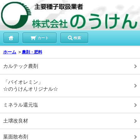
カート
検索
ホーム
＞
農剤・肥料
カルテック農剤
「バイオレミン」
☆のうけんオリジナル☆
ミネラル還元塩
土壌改良材
葉面散布剤