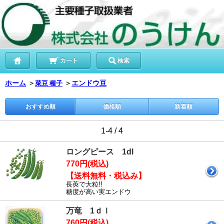
カート
検索
ホーム
＞
＞
エンドウ豆
菜豆 種子
おすすめ順
価格順
新着順
1-4 / 4
ロングピース 1dl
770円(税込)
【送料無料・税込み】
長莢で大粒!!
糖度が高い実エンドウ
万竜 1ｄｌ
760円(税込)