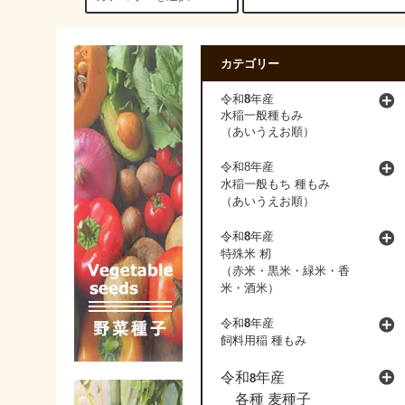
カテゴリー
8
令和
年産
水稲一般種もみ
（あいうえお順）
令和8年産
水稲一般もち 種もみ
（あいうえお順）
令和
8
年産
特殊米 籾
（赤米・黒米・緑米・香
米・酒米）
令和
8
年産
飼料用稲 種もみ
令和
年産
8
各種 麦種子