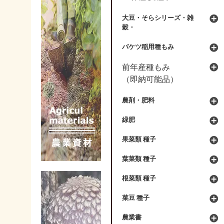
大豆・そらシリーズ・雑
穀・
バケツ稲用種もみ
前年産種もみ
（即納可能品）
農剤・肥料
緑肥
果菜類 種子
葉菜類 種子
根菜類 種子
菜豆 種子
農業書