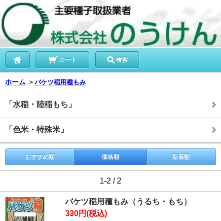
カート
検索
ホーム
＞
バケツ稲用種もみ
「水稲・陸稲もち」
「色米・特殊米」
おすすめ順
価格順
新着順
1-2 / 2
バケツ稲用種もみ（うるち・もち）
330円(税込)